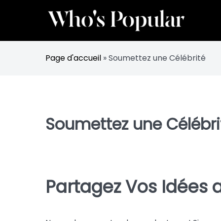
Skip
to
content
Suivez les célébrités et influenceurs en vogue
Whos Popular
Page d'accueil
»
Soumettez une Célébrité
Soumettez une Célébri
Partagez Vos Idées 