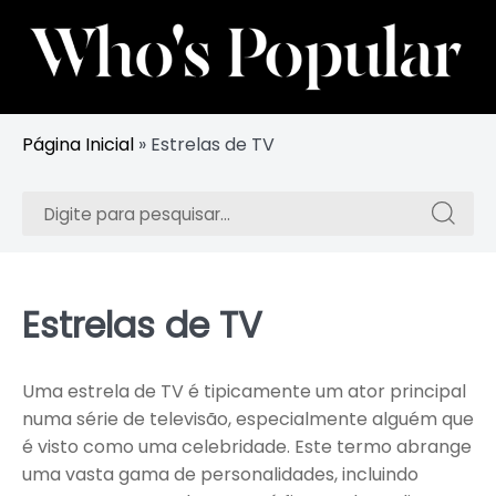
Skip
to
content
Acompanhe Celebridades e Influenciadores em Alta
Whos Popular
Página Inicial
»
Estrelas de TV
Procurar:
Procura
Estrelas de TV
Uma estrela de TV é tipicamente um ator principal
numa série de televisão, especialmente alguém que
é visto como uma celebridade. Este termo abrange
uma vasta gama de personalidades, incluindo