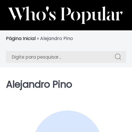
Skip
to
content
Acompanhe Celebridades e Influenciadores em Alta
Whos Popular
Página Inicial
»
Alejandro Pino
Procurar:
Procura
Alejandro Pino