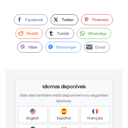
Facebook
Twitter
Pinterest
Reddit
Tumblr
WhatsApp
Viber
Messenger
Email
Skip
to
Idiomas disponíveis
footer
Este site também está disponível nos seguintes
idiomas:
English
Español
Français