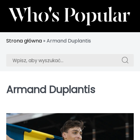
Skip
to
content
Śledź najpopularniejsze gwiazdy i influencerów
Whos Popular
Strona główna
»
Armand Duplantis
Szukaj:
Szukaj:
Armand Duplantis