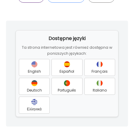
Skip
to
Dostępne języki
footer
Ta strona internetowa jest również dostępna w
ponizszych językach:
English
Español
Français
Deutsch
Português
Italiano
Ελληνικά