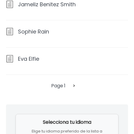
Jameliz Benitez Smith
Sophie Rain
Eva Elfie
Next
Paginación
Page
1
>
page
de
Skip
entradas
to
Selecciona tu idioma
footer
Elige tu idioma preferido de la lista a