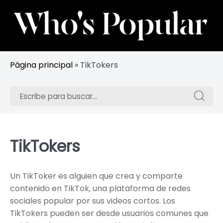
Skip
to
content
Sigue a las celebridades y influencers más populares
Whos Popular
Página principal
»
TikTokers
Buscar:
Buscar:
TikTokers
Un TikToker es alguien que crea y comparte
contenido en TikTok, una plataforma de redes
sociales popular por sus videos cortos. Los
TikTokers pueden ser desde usuarios comunes que