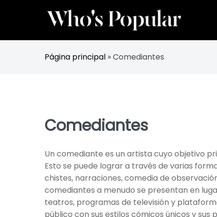
Skip
to
content
Sigue a las celebridades y influencers más p
Whos Popular
Página principal
»
Comediantes
Comediantes
Un comediante es un artista cuyo objetivo pri
Esto se puede lograr a través de varias form
chistes, narraciones, comedia de observación,
comediantes a menudo se presentan en luga
teatros, programas de televisión y plataform
público con sus estilos cómicos únicos y sus 