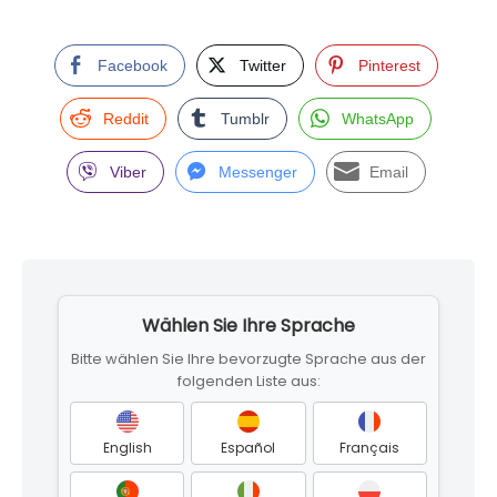
Facebook
Twitter
Pinterest
Reddit
Tumblr
WhatsApp
Viber
Messenger
Email
Skip
to
Wählen Sie Ihre Sprache
footer
Bitte wählen Sie Ihre bevorzugte Sprache aus der
folgenden Liste aus:
English
Español
Français